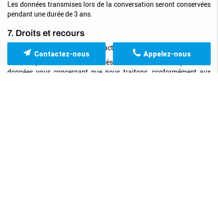
Les données transmises lors de la conversation seront conservées
pendant une durée de 3 ans.
7. Droits et recours
Vos droits sur les données à caractère personnel vous concernant
Contactez-nous
Appelez-nous
Vous disposez de droits d’accès et de rectification quant aux
données vous concernant que nous traitons, conformément aux
articles 15 et 16 du RGPD. Dans la limite des conditions prévues
aux articles 17 à 20 du RGPD, vous disposez de droits à
l’effacement, à la limitation du traitement, à la portabilité de vos
données.
Où adresser vos demandes et réclamations ou exercer vos droits ?
Pour toute demande ou réclamation relative aux traitements de
données à caractère personnel réalisés sur le site internet
www.transports-ta-g.fr, tels qu’ils ont été décrits ci-avant, vous
pouvez écrire à l’adresse rgpd[at]futurdigital.fr.
Pour toute demande, question ou difficulté concernant d’autres
traitements de vos données à caractère personnel par
ETABLISSEMENTS GRANGER, nous vous invitons à :
Nous écrire à l’aide du formulaire de contact
suivant
;