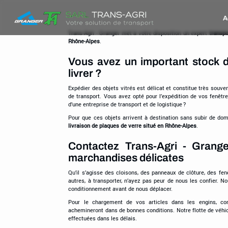
Trans-
A
Agri
-
Trans-Agri - Granger met à votre disposition un expert
transpo
Rhône-Alpes
.
Granger
Vous avez un important stock d’
livrer ?
Expédier des objets vitrés est délicat et constitue très souven
de transport. Vous avez opté pour l’expédition de vos fenêtre
d’une entreprise de transport et de logistique ?
Pour que ces objets arrivent à destination sans subir de d
livraison de plaques de verre situé en Rhône-Alpes
.
Contactez Trans-Agri - Grang
marchandises délicates
Qu’il s’agisse des cloisons, des panneaux de clôture, des fen
autres, à transporter, n’ayez pas peur de nous les confier. 
conditionnement avant de nous déplacer.
Pour le chargement de vos articles dans les engins, 
achemineront dans de bonnes conditions. Notre flotte de véhic
effectuées dans les délais.