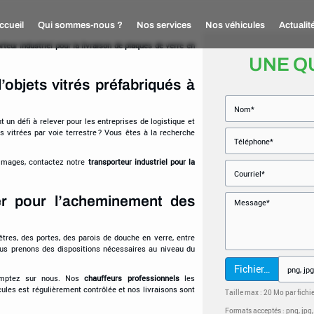
ccueil
Qui sommes-nous ?
Nos services
Nos véhicules
Actualit
rteur industriel pour la livraison de plaques de verre en
UNE Q
objets vitrés préfabriqués à
t un défi à relever pour les entreprises de logistique et
s vitrées par voie terrestre ? Vous êtes à la recherche
ommages, contactez notre
transporteur industriel pour la
er pour l’acheminement des
êtres, des portes, des parois de douche en verre, entre
Nous prenons des dispositions nécessaires au niveau du
Fichier…
comptez sur nous. Nos
chauffeurs professionnels
les
ules est régulièrement contrôlée et nos livraisons sont
Taille max : 20 Mo par fichi
Formats acceptés : png, jpg, jp