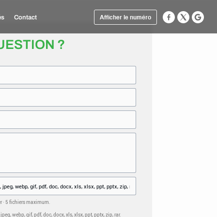
és
Contact
Afficher le numéro
UESTION ?
er · 5 fichiers maximum.
eg, webp, gif, pdf, doc, docx, xls, xlsx, ppt, pptx, zip, rar.