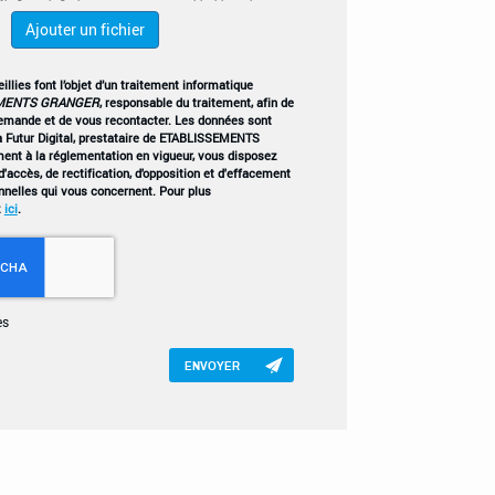
Ajouter un fichier
llies font l’objet d’un traitement informatique
MENTS GRANGER
, responsable du traitement, afin de
demande et de vous recontacter. Les données sont
 Futur Digital, prestataire de ETABLISSEMENTS
t à la réglementation en vigueur, vous disposez
'accès, de rectification, d'opposition et d'effacement
nnelles qui vous concernent. Pour plus
z
ici
.
es