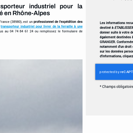
sporteur industriel pour la
tué en Rhône-Alpes
 France (38980), est un
professionnel de l’expédition des
Les informations recuei
n
transporteur industriel pour livrer de la ferraille à une
destiné à
ETABLISSE
ous au 04 74 84 61 24 ou remplissez le formulaire de
donner suite à votre 
également destinées à
GRANGER. Conformémen
notamment d'un droit d
sur les données perso
d’informations, clique
*
Champs obligatoir