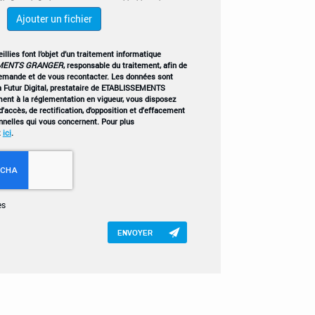
Ajouter un fichier
llies font l’objet d’un traitement informatique
MENTS GRANGER
, responsable du traitement, afin de
demande et de vous recontacter. Les données sont
 Futur Digital, prestataire de ETABLISSEMENTS
t à la réglementation en vigueur, vous disposez
'accès, de rectification, d'opposition et d'effacement
nnelles qui vous concernent. Pour plus
z
ici
.
es