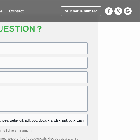
és
Contact
Afficher le numéro
UESTION ?
er · 5 fichiers maximum.
eg, webp, gif, pdf, doc, docx, xls, xlsx, ppt, pptx, zip, rar.