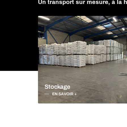
Un transport sur mesure, à la 
TRANSPORT CHAR
APPELEZ-NOUS
CONTACTEZ-NOUS
Stockage
EN SAVOIR +