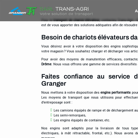
Trans-
A
Agri
-
Pour le
transport de chariot élévateur
, contactez Trans-Agri -
est de vous apporter des solutions adéquates afin de résoudr
Granger
Besoin de chariots élévateurs da
Vous désirez avoir à votre disposition des engins sophisti
votre magasin ? Vous souhaitez charger et décharger vos articl
Pour avoir des moyens de manutention efficaces, contacte
Drôme
. Nous vous offrons une gamme de services diversifiés à
Faites confiance au service d
Granger
Nous mettons à votre disposition des
engins performants
pour
Les moyens de transport que nous utilisons pour effectue
d’entreposage sont :
Les camions équipés de rampe et de déchargement au 
Les semi-remorques,
Les engins équipés de container, etc.
Nos engins sont adaptés pour la livraison de tous types
électriques, à mât rétractable, frontal, etc.). Nous avons
marques.