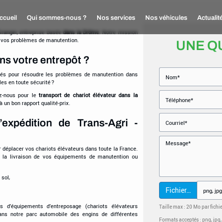
ccueil
Qui sommes-nous ?
Nos services
Nos véhicules
Actualit
 Granger, entreprise basée
dans la Drôme
. Notre mission
e vos problèmes de manutention.
UNE Q
ns votre entrepôt ?
qués pour résoudre les problèmes de manutention dans
es en toute sécurité ?
z-nous pour le
transport de chariot élévateur dans la
 un bon rapport qualité-prix.
’expédition de Trans-Agri -
 déplacer vos chariots élévateurs dans toute la France.
r la livraison de vos équipements de manutention ou
sol,
Fichier…
 d’équipements d’entreposage (chariots élévateurs
Taille max : 20 Mo par fichi
 dans notre parc automobile des engins de différentes
Formats acceptés : png, jpg, jp