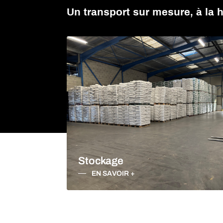
TRANSPORTEUR I
Un transport sur mesure, à la 
APPELEZ-NOUS
CONTACTEZ-NOUS
Stockage
EN SAVOIR +