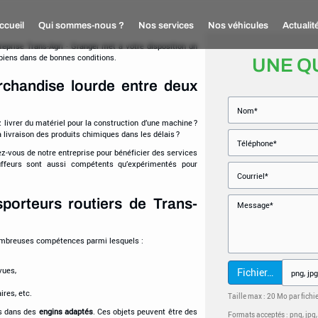
ccueil
Qui sommes-nous ?
Nos services
Nos véhicules
Actualit
reprise Trans-Agri - Granger met à votre disposition un
biens dans de bonnes conditions.
UNE Q
rchandise lourde entre deux
 livrer du matériel pour la construction d’une machine ?
 livraison des produits chimiques dans les délais ?
ez-vous de notre entreprise pour bénéficier des services
ffeurs sont aussi compétents qu’expérimentés pour
nsporteurs routiers de Trans-
nombreuses compétences parmi lesquels :
vues,
Fichier…
ires, etc.
Taille max : 20 Mo par fichi
ts dans des
engins adaptés
. Ces objets peuvent être des
Formats acceptés : png, jpg, jp