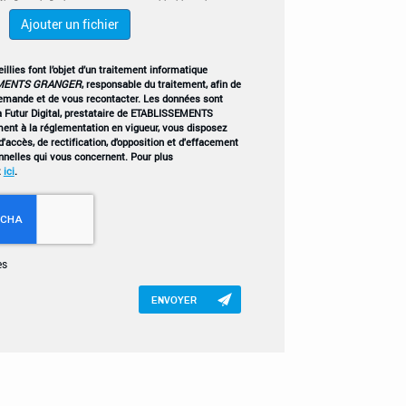
Ajouter un fichier
llies font l’objet d’un traitement informatique
MENTS GRANGER
, responsable du traitement, afin de
demande et de vous recontacter. Les données sont
 Futur Digital, prestataire de ETABLISSEMENTS
t à la réglementation en vigueur, vous disposez
'accès, de rectification, d'opposition et d'effacement
nnelles qui vous concernent. Pour plus
z
ici
.
es