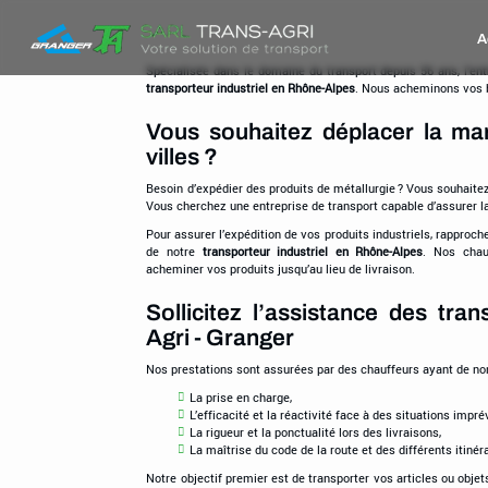
Trans-
A
Agri
-
Spécialisée dans le domaine du transport depuis 56 ans, l’ent
transporteur industriel en Rhône-Alpes
. Nous acheminons vos 
Granger
Vous souhaitez déplacer la ma
villes ?
Besoin d’expédier des produits de métallurgie ? Vous souhaitez
Vous cherchez une entreprise de transport capable d’assurer la
Pour assurer l’expédition de vos produits industriels, rapproch
de notre
transporteur industriel en Rhône-Alpes
. Nos chau
acheminer vos produits jusqu’au lieu de livraison.
Sollicitez l’assistance des tra
Agri - Granger
Nos prestations sont assurées par des chauffeurs ayant de 
La prise en charge,
L’efficacité et la réactivité face à des situations impré
La rigueur et la ponctualité lors des livraisons,
La maîtrise du code de la route et des différents itinéra
Notre objectif premier est de transporter vos articles ou obje