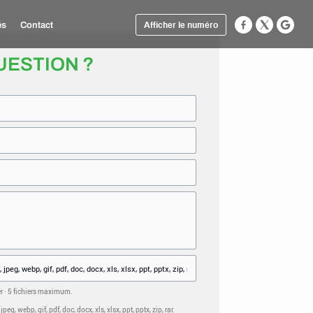
és
Contact
Afficher le numéro
UESTION ?
er · 5 fichiers maximum.
eg, webp, gif, pdf, doc, docx, xls, xlsx, ppt, pptx, zip, rar.