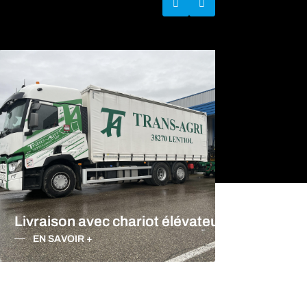
Livraison avec chariot élévateur
Tran
EN SAVOIR +
EN