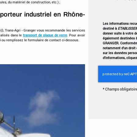
es, du matériel de construction, etc.) ;
porteur industriel en Rhône-
Les informations recuei
destiné à
ETABLISSE
e)}, Trans-Agri - Granger vous recommande les services
donner suite à votre 
alisés dans le
transport de plaque
de verre
. Pour avoir
également destinées à
 ou remplissez le formulaire de contact ci-dessous.
GRANGER. Conformémen
notamment d'un droit d
sur les données perso
d’informations, clique
*
Champs obligatoir