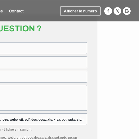
és
Contact
Afficher le numéro
UESTION ?
er · 5 fichiers maximum.
eg, webp, gif, pdf, doc, docx, xls, xlsx, ppt, pptx, zip, rar.