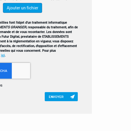
Ajouter un fichier
llies font l’objet d’un traitement informatique
MENTS GRANGER
, responsable du traitement, afin de
demande et de vous recontacter. Les données sont
 Futur Digital, prestataire de ETABLISSEMENTS
t à la réglementation en vigueur, vous disposez
'accès, de rectification, d'opposition et d'effacement
nnelles qui vous concernent. Pour plus
z
ici
.
es