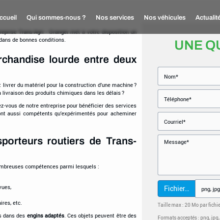
ccueil
Qui sommes-nous ?
Nos services
Nos véhicules
Actualit
reprise Trans-Agri - Granger met à votre disposition un
dans de bonnes conditions.
UNE Q
rchandise lourde entre deux
 livrer du matériel pour la construction d’une machine ?
 livraison des produits chimiques dans les délais ?
ez-vous de notre entreprise pour bénéficier des services
ont aussi compétents qu’expérimentés pour acheminer
nsporteurs routiers de Trans-
nombreuses compétences parmi lesquels :
vues,
Fichier…
ires, etc.
Taille max : 20 Mo par fichi
ts dans des
engins adaptés
. Ces objets peuvent être des
Formats acceptés : png, jpg, jp