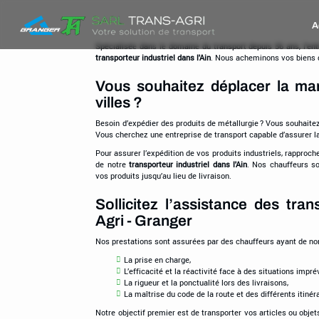
Trans-
A
Agri
-
Spécialisée dans le domaine du transport depuis 56 ans, l’ent
transporteur industriel dans l'Ain
. Nous acheminons vos biens 
Granger
Vous souhaitez déplacer la ma
villes ?
Besoin d’expédier des produits de métallurgie ? Vous souhaitez
Vous cherchez une entreprise de transport capable d’assurer la
Pour assurer l’expédition de vos produits industriels, rapproch
de notre
transporteur industriel dans l'Ain
. Nos chauffeurs s
vos produits jusqu’au lieu de livraison.
Sollicitez l’assistance des tra
Agri - Granger
Nos prestations sont assurées par des chauffeurs ayant de 
La prise en charge,
L’efficacité et la réactivité face à des situations impré
La rigueur et la ponctualité lors des livraisons,
La maîtrise du code de la route et des différents itinéra
Notre objectif premier est de transporter vos articles ou obje