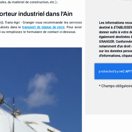
es, du matériel de construction, etc.) ;
teur industriel dans l'Ain
e)}, Trans-Agri - Granger vous recommande les services
Les informations recuei
alisés dans le
transport de plaque
de verre
. Pour avoir
destiné à
ETABLISSE
 ou remplissez le formulaire de contact ci-dessous.
donner suite à votre 
également destinées à
GRANGER. Conformémen
notamment d'un droit d
sur les données perso
d’informations, clique
*
Champs obligatoir