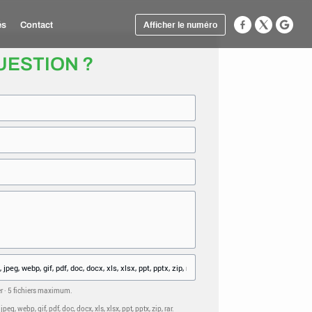
és
Contact
Afficher le numéro
UESTION ?
er · 5 fichiers maximum.
eg, webp, gif, pdf, doc, docx, xls, xlsx, ppt, pptx, zip, rar.