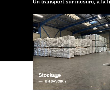
Un transport sur mesure, à la 
TRANSPORT CHAR
APPELEZ-NOUS
CONTACTEZ-NOUS
Stockage
EN SAVOIR +