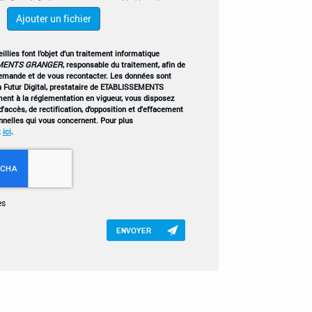
Ajouter un fichier
llies font l’objet d’un traitement informatique
MENTS GRANGER
, responsable du traitement, afin de
demande et de vous recontacter. Les données sont
 Futur Digital, prestataire de ETABLISSEMENTS
t à la réglementation en vigueur, vous disposez
'accès, de rectification, d'opposition et d'effacement
nnelles qui vous concernent. Pour plus
z
ici
.
es