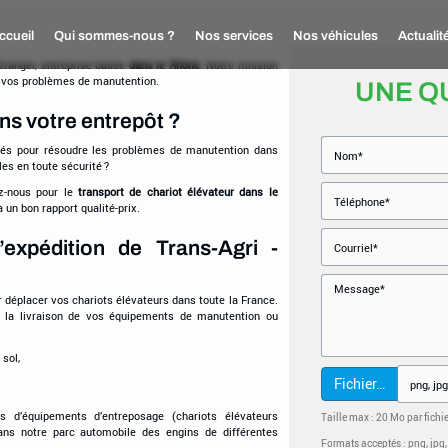
ccueil
Qui sommes-nous ?
Nos services
Nos véhicules
Actualit
 Granger, entreprise basée
dans le Rhône
. Notre mission
e vos problèmes de manutention.
UNE Q
ns votre entrepôt ?
qués pour résoudre les problèmes de manutention dans
es en toute sécurité ?
z-nous pour le
transport de chariot élévateur dans le
un bon rapport qualité-prix.
’expédition de Trans-Agri -
 déplacer vos chariots élévateurs dans toute la France.
r la livraison de vos équipements de manutention ou
sol,
Fichier…
 d’équipements d’entreposage (chariots élévateurs
Taille max : 20 Mo par fichi
 dans notre parc automobile des engins de différentes
Formats acceptés : png, jpg, jp