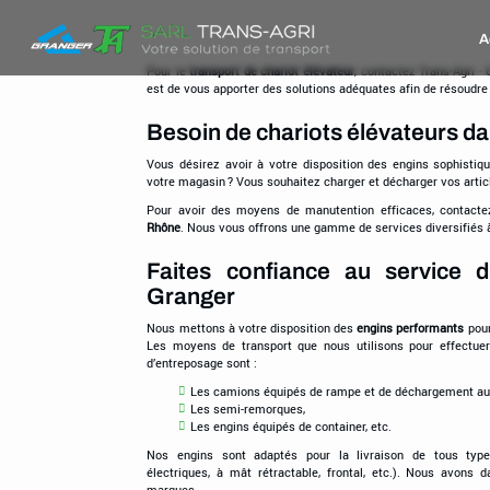
Trans-
A
Agri
-
Pour le
transport de chariot élévateur
, contactez Trans-Agri -
est de vous apporter des solutions adéquates afin de résoudr
Granger
Besoin de chariots élévateurs da
Vous désirez avoir à votre disposition des engins sophisti
votre magasin ? Vous souhaitez charger et décharger vos articl
Pour avoir des moyens de manutention efficaces, contacte
Rhône
. Nous vous offrons une gamme de services diversifiés à 
Faites confiance au service d
Granger
Nous mettons à votre disposition des
engins performants
pour
Les moyens de transport que nous utilisons pour effectue
d’entreposage sont :
Les camions équipés de rampe et de déchargement au 
Les semi-remorques,
Les engins équipés de container, etc.
Nos engins sont adaptés pour la livraison de tous types
électriques, à mât rétractable, frontal, etc.). Nous avons
marques.